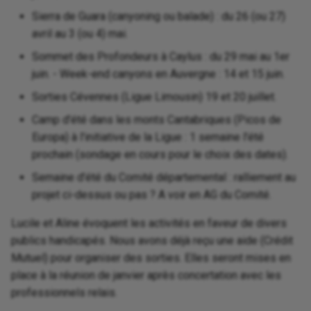
Sierra de Guara (canyoning ou balade) : du 26 (ou 27)
Bilan du Stage d'équipeme
avril au 3 (ou 4) mai.
Sommet des Profondeurs à Caylus : du 29 mai au 1er
43ème congré FFS de
spéléologie (Melle) - 30-0
juin. - Week-end canyons en Auvergne : 14 et 15 juin.
au 01-06-2009
Sorties Cévennes (Ligue Limousin) 19 et 20 juillet.
Camp d'été dans les monts Cantabriques (Picos de
Europa) à l'initiative de la Ligue : 1 semaine l'été
prochain (sondage en cours pour le choix des dates).
Semaine d'été du Comité départemental : ralliement au
projet ci-dessus ou pas ? A voir en AG du Comité.
Lucile et Aline évoquent les activités en faveur de divers
publics handicapés. Nous avons déjà reçu une aide (Crédit
Mutuel) pour organiser des sorties. Elles seront mises en
place à la réunion de janvier après concertation avec les
professionnels relais.