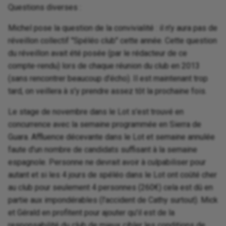
Questions diverses :
Michel pose la question de la convivialité : il n'y aura pas de
réveillon collectif ''Spéléo club'' cette année. Cette question
du réveillon avait été posée (par le rédacteur de ce
compte-rendu) lors de chaque réunion du club en 2013
(sans rencontrer beaucoup d'écho). Il est maintenant trop
tard, on veillera à s'y prendre assez tôt la prochaine fois.
Le stage de novembre dans le Lot s'est trouvé en
concurrence avec la semaine programmée en Sierra de
Guara. Affluence décevante dans le Lot et semaine annulée
faute d'un nombre de candidats suffisant à la semaine
espagnole. Personne ne devrait avoir à culpabiliser pour
autant et si les 4 jours de spéléo dans le Lot ont coûté cher
au club pour seulement 4 personnes (260€) cela est dû en
partie aux impondérables (l'accident de Cathy surtout). Mick
et Gérald en profitent pour ajouter qu'il est de la
responsabilité du club de mieux cibler les conditions de